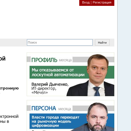
Вход
Регистрация
ой
ектронную
6
ектронной
зны в