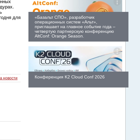
онных
дурах.
ь
годня для
«Базальт СПО», разработчик
операционных систем «Альт»,
приглашает на главное событие года –
четвертую партнерскую конференцию
AltConf: Orange Season.
Конференция K2 Cloud Conf 2026
а новости