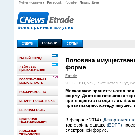
Twitter (topnews)
Facebook
Youtube
Яндекс.Дзен
НОВОСТИ
CNEWS
СТАТЬИ
УМНЫЙ ГОРОД
Половина имущественн
форме
ЛАЙФХАКИ
ЦИФРОВИЗАЦИИ
Etrade
КОРПОРАТИВНАЯ
МОБИЛЬНОСТЬ
20.03 10:03, Мск
, Текст: Наталья Рудыч
Московское правительство под
РОССИЙСКОЕ ПО
форму. Доля состоявшихся торг
претендентов на один лот. В э
NETAPP: НОВОЕ В СХД
приватизацию, аренду имущест
БЕЗОПАСНОСТЬ
ЦИФРОВАЯ
В феврале 2014 г.
Департамент г
ТРАНСФОРМАЦИЯ
торговой площадке
(ЕЭТП)
проек
электронной форме.
ОБЛАЧНЫЕ
ТЕХНОЛОГИИ