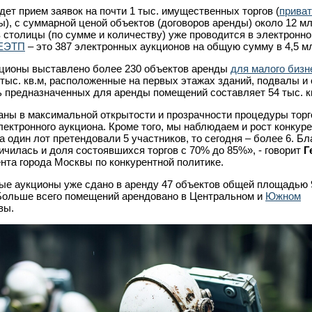
дет прием заявок на почти 1 тыс. имущественных торгов (
прива
), с суммарной ценой объектов (договоров аренды) около 12 мл
столицы (по сумме и количеству) уже проводится в электронно
ЕЭТП
– это 387 электронных аукционов на общую сумму в 4,5 мл
кционы выставлено более 230 объектов аренды
для малого бизн
тыс. кв.м, расположенные на первых этажах зданий, подвалы и
 предназначенных для аренды помещений составляет 54 тыс. к
ны в максимальной открытости и прозрачности процедуры торг
ектронного аукциона. Кроме того, мы наблюдаем и рост конкуре
 один лот претендовали 5 участников, то сегодня – более 6. Бл
чилась и доля состоявшихся торгов с 70% до 85%», - говорит
Г
нта города Москвы по конкурентной политике.
ные аукционы уже сдано в аренду 47 объектов общей площадью 9
 Больше всего помещений арендовано в Центральном и
Южном
вы.