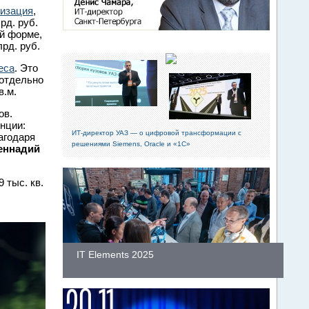
тизация
,
рд. руб.
й форме,
рд. руб.
еса
. Это
 отдельно
в.м.
ов.
нции:
ИТ-директор УАЗ — о цифровой трансформации с
агодаря
решениями Siemens, Oracle и «1С»
еннадий
 тыс. кв.
IT Elements 2025