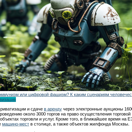
оммунизм или цифровой фашизм? К каким сценариям человечес
визация
 приватизации и сдаче
в аренду
через электронные аукционы 160
проведению около 3000 торгов на право осуществления торговой
объектах торговли и услуг. Кроме того, в ближайшее время на 
е
машино-мест
в столице, а также объектов жилфонда Москвы.