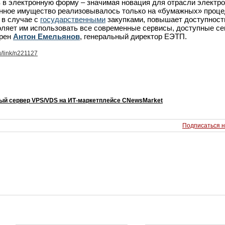
 в электронную форму – значимая новация для отрасли электр
ственное имущество реализовывалось только на «бумажных» проце
 в случае с
государственными
закупками, повышает доступност
оляет им использовать все современные сервисы, доступные се
ерен
Антон Емельянов
, генеральный директор ЕЭТП.
u/link/n221127
ый сервер VPS/VDS на ИТ-маркетплейсе CNewsMarket
Подписаться н