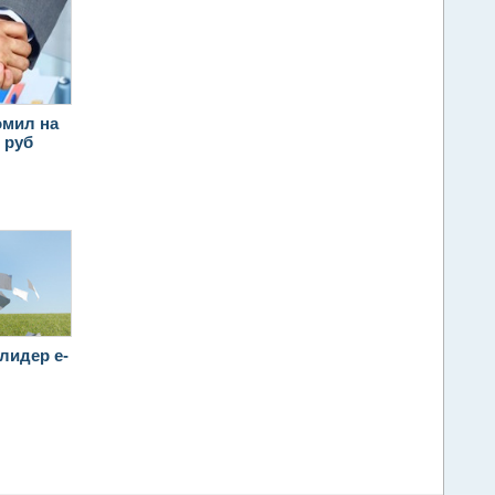
омил на
. руб
лидер e-