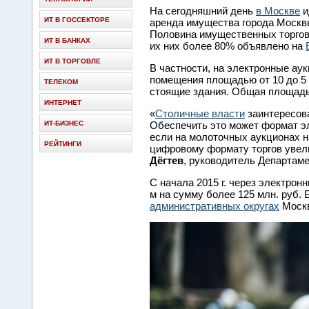
На сегодняшний день
в Москве
и
ИТ В ГОССЕКТОРЕ
аренда имущества города Москвы
Половина имущественных торгов 
ИТ В БАНКАХ
их них более 80% объявлено на
ИТ В ТОРГОВЛЕ
В частности, на электронные ау
помещения площадью от 10 до 5 
ТЕЛЕКОМ
стоящие здания. Общая площадь
ИНТЕРНЕТ
«
Столичные власти
заинтересова
ИТ-БИЗНЕС
Обеспечить это может формат эл
если на молоточных аукционах на
РЕЙТИНГИ
цифровому формату торгов увели
Дёгтев
, руководитель Департаме
C начала 2015 г. через электрон
м на сумму более 125 млн. руб.
административных округах
Моск