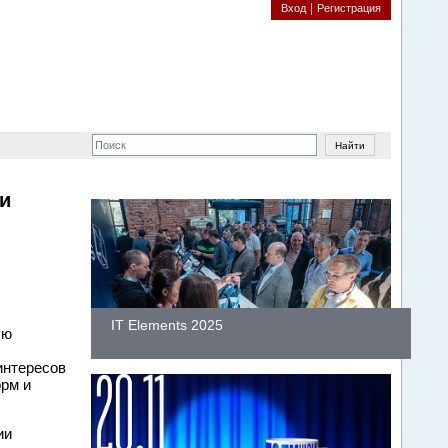
Вход
Регистрация
и
IT Elements 2025
ую
интересов
орм и
ии