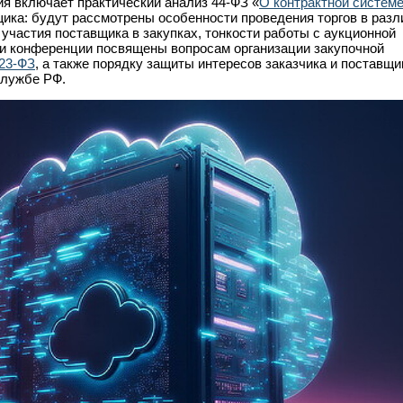
ия включает практический анализ 44-ФЗ «
О контрактной систем
вщика: будут рассмотрены особенности проведения торгов в раз
 участия поставщика в закупках, тонкости работы с аукционной
и конференции посвящены вопросам организации закупочной
23-ФЗ
, а также порядку защиты интересов заказчика и поставщи
службе РФ.