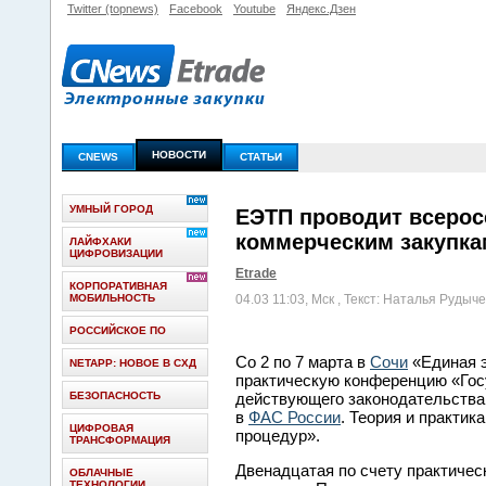
Twitter (topnews)
Facebook
Youtube
Яндекс.Дзен
НОВОСТИ
CNEWS
СТАТЬИ
УМНЫЙ ГОРОД
ЕЭТП проводит всерос
коммерческим закупка
ЛАЙФХАКИ
ЦИФРОВИЗАЦИИ
Etrade
КОРПОРАТИВНАЯ
МОБИЛЬНОСТЬ
04.03 11:03, Мск
, Текст: Наталья Рудыч
РОССИЙСКОЕ ПО
Со 2 по 7 марта в
Сочи
«Единая э
NETAPP: НОВОЕ В СХД
практическую конференцию «Го
БЕЗОПАСНОСТЬ
действующего законодательства 
в
ФАС России
. Теория и практик
ЦИФРОВАЯ
процедур».
ТРАНСФОРМАЦИЯ
Двенадцатая по счету практичес
ОБЛАЧНЫЕ
ТЕХНОЛОГИИ