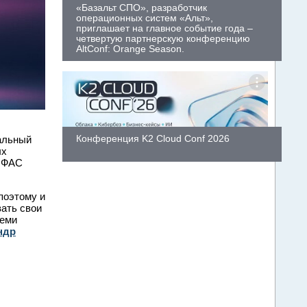
«Базальт СПО», разработчик
операционных систем «Альт»,
приглашает на главное событие года –
четвертую партнерскую конференцию
AltConf: Orange Season.
Конференция K2 Cloud Conf 2026
ральный
ых
А ФАС
поэтому и
ать свои
семи
ндр