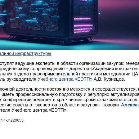
альной инфраструктуры
тупят ведущие эксперты в области организации закупок: гене
юридическому сопровождению – директор «Академии контрактн
альник отдела правоприменительной практики и методологии Ц
ель руководителя
Учебного центра «ЕЭТП»
А.В. Кузнецов.
почной деятельности постоянно меняется и совершенствуется, 
 иметь профессиональную подготовку и регулярно актуализиров
х конференций помогает в кратчайшие сроки ознакомиться со в
ские советы от экспертов в области закупок» - говорит
Алекса
ителя Учебного центра «ЕЭТП».
u/link/n220653