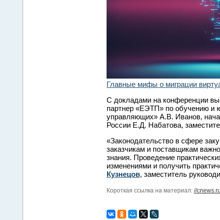
Главные мифы о миграции вирту
С докладами на конференции выс
партнер «ЕЭТП» по обучению и 
управляющих» А.В. Иванов, нач
России Е.Д. Набатова, заместит
«Законодательство в сфере заку
заказчикам и поставщикам важно
знания. Проведение практически
изменениями и получить практиче
Кузнецов
, заместитель руковод
Короткая ссылка на материал:
//cnews.r