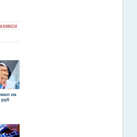
а новости
омил на
. руб